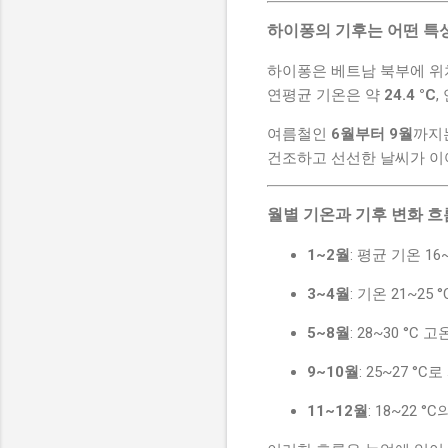
하이퐁의 기후는 어떤 특
하이퐁은 베트남 북부에 위
연평균 기온은 약
24.4 °C
,
여름철인
6월부터 9월
까지
건조하고 선선한 날씨가 이
월별 기온과 기후 변화 흐
1~2월
: 평균 기온 1
3~4월
: 기온 21~2
5~8월
: 28~30 °
9~10월
: 25~27 
11~12월
: 18~22