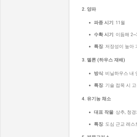
2. 양파
파종 시기
: 11월
수확 시기
: 이듬해 2
특징
: 저장성이 높아
3. 멜론 (하우스 재배)
방식
: 비닐하우스 내
특징
: 기술 접목 시 
4. 유기농 채소
대표 작물
: 상추, 청
특징
: 도심 근교 레스