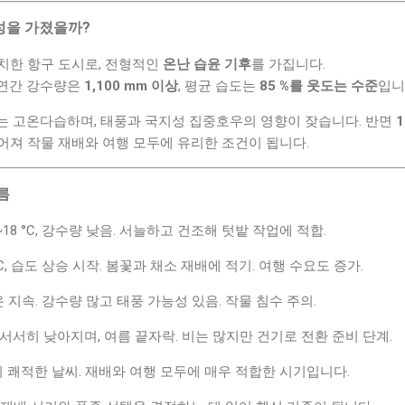
성을 가졌을까?
치한 항구 도시로, 전형적인
온난 습윤 기후
를 가집니다.
 연간 강수량은
1,100 mm 이상
, 평균 습도는
85 %를 웃도는 수준
입니
는 고온다습하며, 태풍과 국지성 집중호우의 영향이 잦습니다. 반면
어져 작물 재배와 여행 모두에 유리한 조건이 됩니다.
름
6~18 °C, 강수량 낮음. 서늘하고 건조해 텃밭 작업에 적합.
5 °C, 습도 상승 시작. 봄꽃과 채소 재배에 적기. 여행 수요도 증가.
C 고온 지속. 강수량 많고 태풍 가능성 있음. 작물 침수 주의.
°C로 서서히 낮아지며, 여름 끝자락. 비는 많지만 건기로 전환 준비 단계.
 °C의 쾌적한 날씨. 재배와 여행 모두에 매우 적합한 시기입니다.