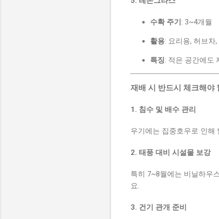
5. 레몬그라스
수확 주기
: 3~4개월
활용
: 요리용, 허브차
특징
: 적은 공간에도
재배 시 반드시 체크해야 
1. 침수 및 배수 관리
우기에는 집중호우로 인해 밭
2. 태풍 대비 시설물 보강
특히 7~8월에는 비닐하우
요.
3. 건기 관개 준비