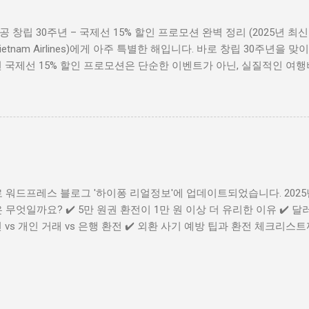
 소개합니다. 메가 6/45 : 한국 로또와 동일하게 1부터 45까지 중 6개 
넓은 만큼 당첨금도 큼. 88억 원 주인공도 이 복권 맥스 3D : 0~9 숫
 창립 30주년 – 국제선 15% 할인 프로모션 완벽 정리 (2025년 최신
켄오(Keno) : 1~80 사이 숫자를 빠르게 추첨. 매 10분마다 결과 발
ietnam Airlines)에게 아주 특별한 해입니다. 바로 창립 30주년을
매장 하이퐁에서도 로또 매장은 쉽게 찾을 수 있습니다. 저희 집 근처 거
 국제선 15% 할인 프로모션은 단순한 이벤트가 아닌, 실질적인 여행
이더군요. 매장에 들어가 “메가 6/45 한 장 주세요”라고 말하면, 수동
 저 역시 최근 이 소식을 지인을 통해 처음 접했고, 자세히 살펴보니
의 복권 티켓을 받을 수 있습니다. 모바일 앱 ‘Vietlott SMS’라는 앱
택 폭도 커서 많은 분들에게 도움이 될 수 있겠다는 생각이 들었습니다. 
 휴대폰 이 필요합니다. 계좌 인증 등 절차가 있어 외국인에게는 다
 현재 기준으로 확인된 베트남항공의 30주년 프로모션 정보를 정리해
 오프라인 방식이 훨씬 편하더라고요. 복권 가격과 환율 기준 메가 6/45: 1
 실제 예약자 입장에서 놓치기 쉬운 포인트까지 함께 소개해 드립니다. ✈
모션 베트남항공은 1995년 5월 27일에 공식 설립되었습니다. 올해로
 의미로 국제선 전 노선에 대해 다음과 같은 프로모션을 진행 중입니다. 
 대상 노선 : 베트남행 국제선 전 노선 (출발 국가 제한 없음) 예약일 : 
로 워드프레스 블로그 '하이퐁 리얼정보'에 업데이트되었습니다. 2025
5년 4월부터 12월까지) 탑승 기간 : 2025년 4월 30일 ~ 2026년 6월 
 무엇일까요? ✔️ 5만 원권 환전이 1만 원 이상 더 유리한 이유 ✔️
 코드 : VNCHERISH30 👉 베트남항공 국제선 15% 할인 바로가기
전 vs 개인 거래 vs 은행 환전 ✔️ 외환 사기 예방 팁과 환전 체크리스트
 모바일 앱을 통해 가능하며, 할인 코드 입력은 필수입니다. 할인율이
인하실 수 있습니다. 👉 전체 글 보기 베트남 개인 환전, 계좌이체 했
하면 금전적으로 손해가 큽니다. 특히 여름휴가, 추석 연휴, 연말 시
은 중복 콘텐츠 방지를 위해 요약 형태로 구성되었으며, 최신 환율 정
다는 점에서 여행 준비 중이라면 꼭 챙겨야 할 정보입니다. 저도 가
습니다. 이해해 주셔서 감사합니다.
항공권을 비교해 봤는데, 같은 항공편이라도 예약 플랫폼과 할인 코드 