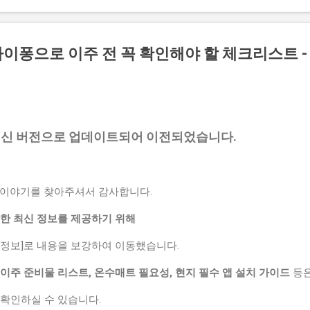
이퐁으로 이주 전 꼭 확인해야 할 체크리스트 -
 최신 버전으로 업데이트되어 이전되었습니다.
 이야기를 찾아주셔서 감사합니다.
한 최신 정보를 제공하기 위해
얼정보]로 내용을 보강하여 이동했습니다.
이주 준비물 리스트, 온수매트 필요성, 현지 필수 앱 설치 가이드
등
 확인하실 수 있습니다.