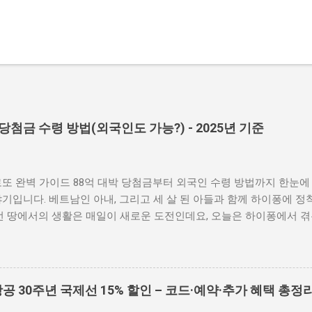
당첨금 수령 방법(외국인도 가능?) - 2025년 기준
또 완벽 가이드 88억 대박 당첨금부터 외국인 수령 방법까지 한눈에
기입니다. 베트남인 아내, 그리고 세 살 된 아들과 함께 하이퐁에 정
선 땅에서의 생활은 매일이 새로운 도전인데요, 오늘은 하이퐁에서 겪
합니다. 바로 ‘베트남 로또’입니다. 한국보다 큰 당첨금, 베트남 로또의
TV 뉴스에서 “1등 당첨금 1,600억 동(한화 약 88억 원)”이라는 자막
평균 당첨금이 약 20억 원대인 점을 생각하면, 베트남 로또의 당첨금은
베트남은 Vietlott(비에틀롯)이라는 국영 복권 시스템을 운영 중이며,
항공 30주년 국제선 15% 할인 – 코드·예약·추가 혜택 총정
80억 원 이상 의 당첨금이 걸려 있습니다. Vietlott 복권 종류 소개 V