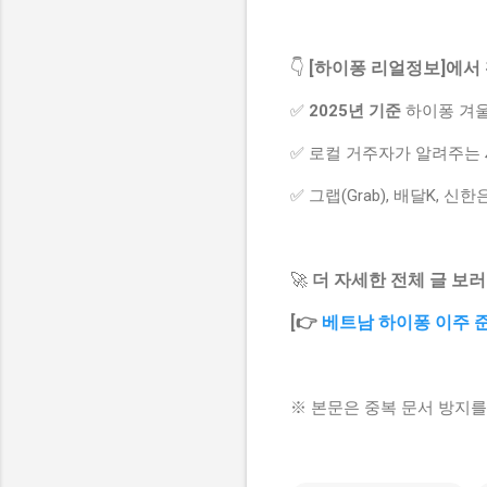
👇
[하이퐁 리얼정보]에서
✅
2025년 기준
하이퐁 겨울
✅ 로컬 거주자가 알려주는
✅ 그랩(Grab), 배달K, 신
🚀
더 자세한 전체 글 보러
[👉
베트남 하이퐁 이주 준비
※ 본문은 중복 문서 방지를