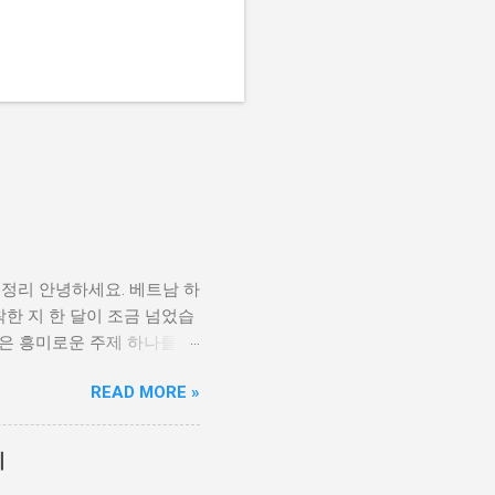
 정리 안녕하세요. 베트남 하
착한 지 한 달이 조금 넘었습
은 흥미로운 주제 하나를 공
 놀라운 규모 며칠 전, 저녁
READ MORE »
을 보고 귀를 의심했습니다. 한
 상당히 높은 편입니다. 알
 회차에 따라 평균 50억 원에
리
ietlott에서 판매하는 대표 게