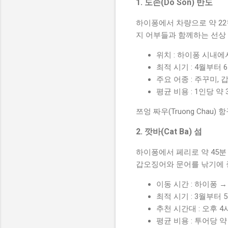
1. 도손(Do Son) 반도
하이퐁에서 차량으로 약 2
지 어부들과 함께하는 선상
위치 : 하이퐁 시내에
최적 시기 : 4월부터 6
주요 어종 : 주꾸미, 
평균 비용 : 1인당 약
쯔엉 짜우(Truong Cha
2. 깟바(Cat Ba) 섬
하이퐁에서 페리로 약 45분
갑오징어와 문어를 낚기에 
이동 시간 : 하이퐁 →
최적 시기 : 3월부터 5
추천 시간대 : 오후 4
평균 비용 : 투어당 약