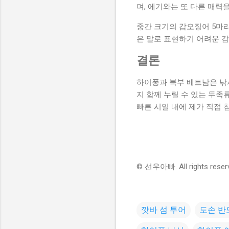
며, 에기와는 또 다른 매력
중간 크기의 갑오징어 5마리
은 말로 표현하기 어려운 감
결론
하이퐁과 북부 베트남은 낚
지 함께 누릴 수 있는 두족
빠른 시일 내에 제가 직접 
© 선우아빠. All rights
깟바 섬 투어
도손 반