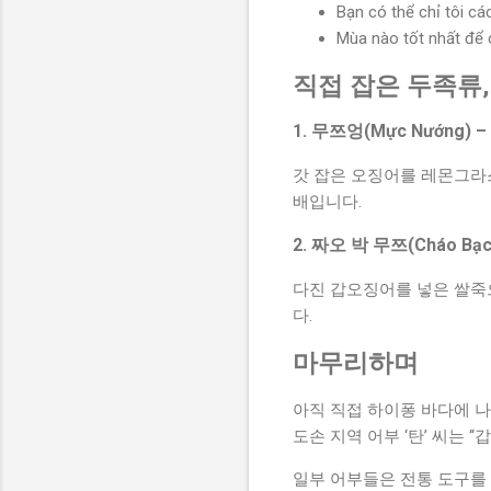
Bạn có thể chỉ t
Mùa nào tốt nhấ
직접 잡은 두족류
1. 무쯔엉(Mực Nướng)
갓 잡은 오징어를 레몬그라스
배입니다.
2. 짜오 박 무쯔(Cháo Bạ
다진 갑오징어를 넣은 쌀죽
다.
마무리하며
아직 직접 하이퐁 바다에 나
도손 지역 어부 ‘탄’ 씨는
일부 어부들은 전통 도구를 